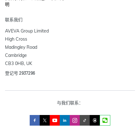
明
联系我们
AVEVA Group Limited

High Cross

Madingley Road

Cambridge

CB3 0HB, UK
登记号 2937296
与我们联系：