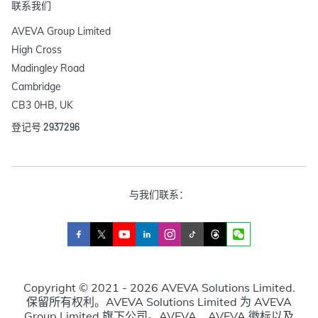
联系我们
AVEVA Group Limited

High Cross

Madingley Road

Cambridge

CB3 0HB, UK
登记号 2937296
与我们联系：
Copyright © 2021 - 2026 AVEVA Solutions Limited.
保留所有权利。AVEVA Solutions Limited 为 AVEVA
Group Limited 旗下公司。AVEVA、AVEVA 徽标以及